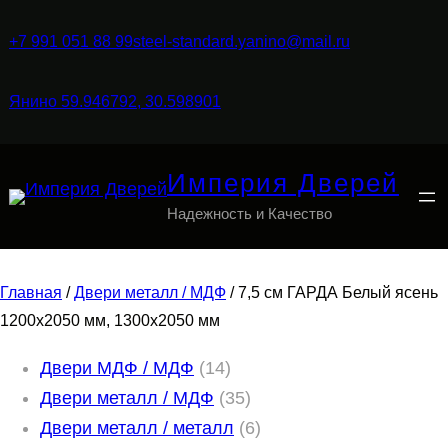
+7 991 051 88 99
steel-standard.yanino@mail.ru
Янино 59.946792, 30.598901
Империя Дверей
Надежность и Качество
Главная
/
Двери металл / МДФ
/ 7,5 см ГАРДА Белый ясень
1200х2050 мм, 1300х2050 мм
1
Двери МДФ / МДФ
14
4
3
Двери металл / МДФ
35
т
5
6
Двери металл / металл
6