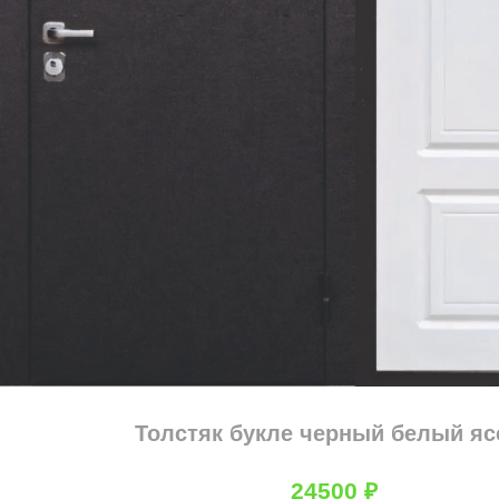
Толстяк букле черный белый яс
24500
₽