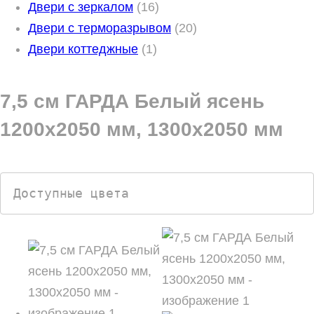
1
о
т
т
Двери с зеркалом
16
6
в
о
о
2
Двери с терморазрывом
20
1
т
а
в
в
0
Двери коттеджные
1
т
о
р
а
а
т
о
в
о
р
р
о
7,5 см ГАРДА Белый ясень
в
а
в
о
о
в
1200х2050 мм, 1300х2050 мм
а
р
в
в
а
р
о
р
в
о
Доступные цвета
в