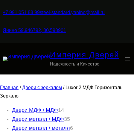
+7 991 051 88 99
steel-standard.yanino@mail.ru
Янино 59.946792, 30.598901
Империя Дверей
Надежность и Качество
Главная
/
Двери с зеркалом
/ Luxor 2 МДФ Горизонталь
Зеркало
1
Двери МДФ / МДФ
14
4
3
Двери металл / МДФ
35
т
5
6
Двери металл / металл
6