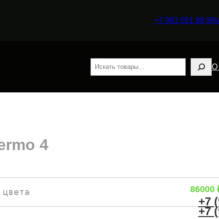
+7 991 051 88 99
s
Поиск
О
ermo 4
86000
 цвета
+7 
+7 