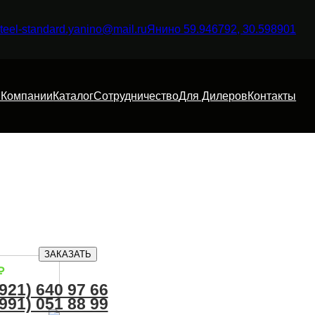
teel-standard.yanino@mail.ru
Янино 59.946792, 30.598901
 Компании
Каталог
Сотрудничество
Для Дилеров
Контакты
ЗАКАЗАТЬ
₽
(921) 640 97 66
(991) 051 88 99