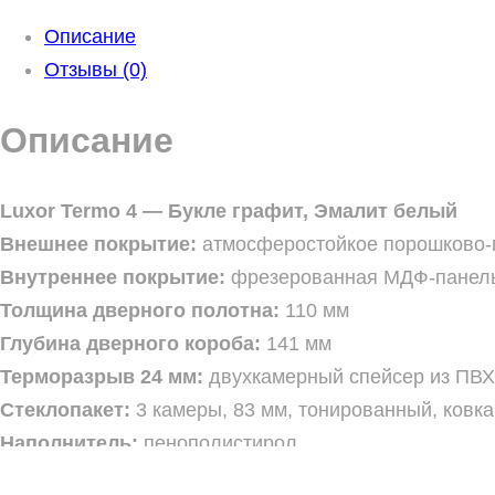
Описание
Отзывы (0)
Описание
Luxor Termo 4 — Букле графит, Эмалит белый
Внешнее покрытие:
атмосферостойкое порошково-
Внутреннее покрытие:
фрезерованная МДФ-панель 
Толщина дверного полотна:
110 мм
Глубина дверного короба:
141 мм
Терморазрыв 24 мм:
двухкамерный спейсер из ПВХ 
Стеклопакет:
3 камеры, 83 мм, тонированный, ковка
Наполнитель:
пенополистирол
Уплотнитель:
3 контура уплотнителя из вспененной р