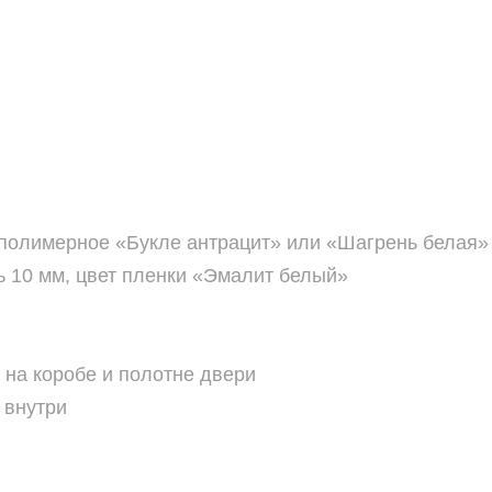
полимерное «Букле антрацит» или «Шагрень белая»
10 мм, цвет пленки «Эмалит белый»
на коробе и полотне двери
 внутри
езины ( 2 на полотне, 1 на коробе )