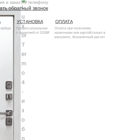
ия и заказ по телефону
ать обратный звонок
А
УСТАНОВКА
ОПЛАТА
тербург
Профессиональная
Оплата при получении
с гарантией от 5200₽
наличными или картой(только в
магазине), безналичный расчет