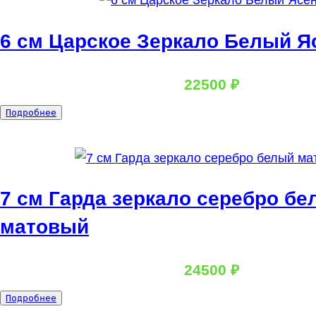
в
6 см Царское Зеркало Белый Я
22500
₽
:
Подробнее
6
с
м
Ц
а
р
с
7 см Гарда зеркало серебро б
к
о
е
матовый
З
е
р
к
24500
₽
а
л
о
:
Подробнее
Б
7
е