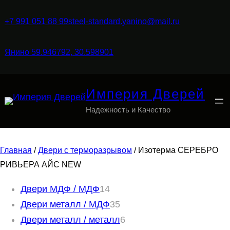
+7 991 051 88 99
steel-standard.yanino@mail.ru
Янино 59.946792, 30.598901
Империя Дверей
Надежность и Качество
Главная
/
Двери с терморазрывом
/ Изотерма СЕРЕБРО
РИВЬЕРА АЙС NEW
1
Двери МДФ / МДФ
14
4
3
Двери металл / МДФ
35
т
5
6
Двери металл / металл
6