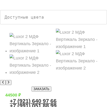
р
о
р
в
о
Доступные цвета
в
ЗАКАЗАТЬ
44500
₽
+7 (921) 640 97 66
+7 (991) 051 88 99