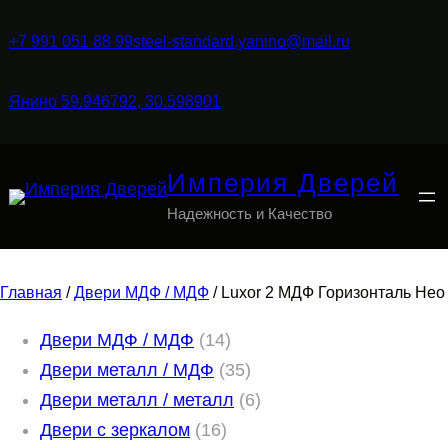
+7 991 051 88 99
steel-standard.yanino@mail.ru
Янино 59.946792, 30.598901
Империя Дверей
Надежность и Качество
Главная
/
Двери МДФ / МДФ
/ Luxor 2 МДФ Горизонталь Нео
1
Двери МДФ / МДФ
14
4
3
Двери металл / МДФ
35
т
5
6
Двери металл / металл
6
1
о
т
т
Двери с зеркалом
16