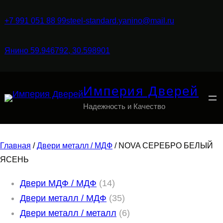
+7 991 051 88 99
steel-standard.yanino@mail.ru
Янино 59.946792, 30.598901
Империя Дверей
Надежность и Качество
Главная
/
Двери металл / МДФ
/ NOVA СЕРЕБРО БЕЛЫЙ
ЯСЕНЬ
1
Двери МДФ / МДФ
14
4
3
Двери металл / МДФ
35
т
5
6
Двери металл / металл
6