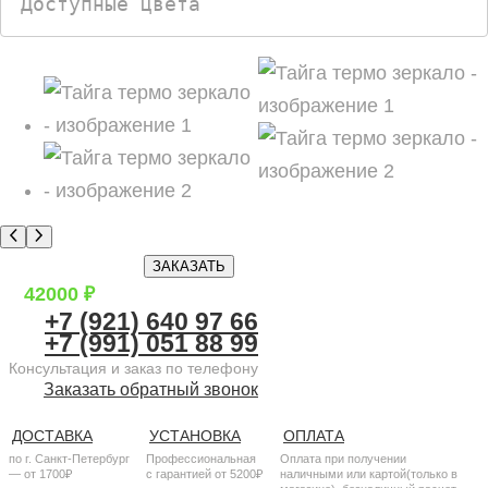
Доступные цвета
в
о
в
ЗАКАЗАТЬ
42000
₽
+7 (921) 640 97 66
+7 (991) 051 88 99
Консультация и заказ по телефону
Заказать обратный звонок
ДОСТАВКА
УСТАНОВКА
ОПЛАТА
по г. Санкт-Петербург
Профессиональная
Оплата при получении
— от 1700₽
с гарантией от 5200₽
наличными или картой(только в